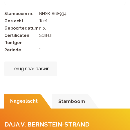
Stamboom nr.
NHSB-868934
Geslacht
Teef
Geboortedatum
n.b.
Certificaten
SchH.II.,
Rontgen
Periode
*
Terug naar darwin
Nageslacht
Stamboom
DAJA V. BERNSTEIN-STRAND