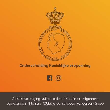
© 2026 Vereniging Duitse Herder -
Disclaimer
-
Algemene
voorwaarden
-
Sitemap
-
Website realisatie door Vanderperk Groep