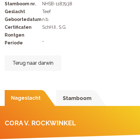
Stamboom nr.
NHSB-1187938
Geslacht
Teef
Geboortedatum
n.b.
Certificaten
SchH.II., S.G.
Rontgen
Periode
*
Terug naar darwin
Nageslacht
Stamboom
CORA V. ROCKWINKEL