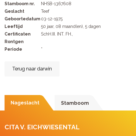
Stamboom nr.
NHSB-1367608
Geslacht
Teef
Geboortedatum
03-12-1975
Leeftijd
50 jaar, 08 maand(en), 5 dagen
Certificaten
SchH.III. INT. FH.,
Rontgen
Periode
*
Terug naar darwin
Nageslacht
Stamboom
CITA V. EICHWIESENTAL