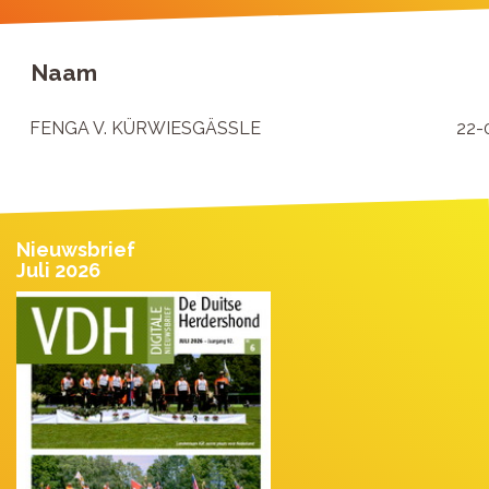
Naam
FENGA V. KÜRWIESGÄSSLE
22-
Nieuwsbrief
Juli 2026