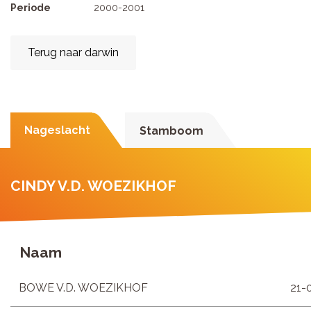
Periode
2000-2001
Terug naar darwin
Nageslacht
Stamboom
CINDY V.D. WOEZIKHOF
Naam
BOWE V.D. WOEZIKHOF
21-