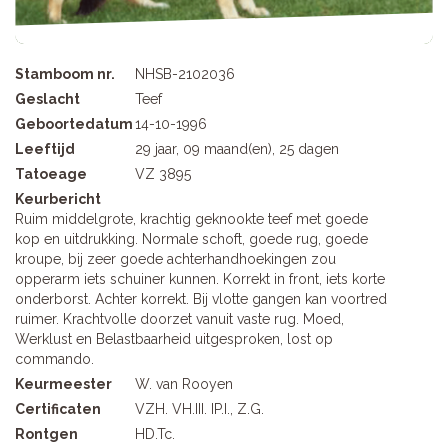
Stamboom nr.
NHSB-2102036
Geslacht
Teef
Geboortedatum
14-10-1996
Leeftijd
29 jaar, 09 maand(en), 25 dagen
Tatoeage
VZ 3895
Keurbericht
Ruim middelgrote, krachtig geknookte teef met goede
kop en uitdrukking. Normale schoft, goede rug, goede
kroupe, bij zeer goede achterhandhoekingen zou
opperarm iets schuiner kunnen. Korrekt in front, iets korte
onderborst. Achter korrekt. Bij vlotte gangen kan voortred
ruimer. Krachtvolle doorzet vanuit vaste rug. Moed,
Werklust en Belastbaarheid uitgesproken, lost op
commando.
Keurmeester
W. van Rooyen
Certificaten
VZH. VH.III. IP.I., Z.G.
Rontgen
HD.Tc.