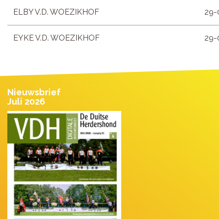
ELBY V.D. WOEZIKHOF
29-
EYKE V.D. WOEZIKHOF
29-
Nieuwsbrief
Juli 2026