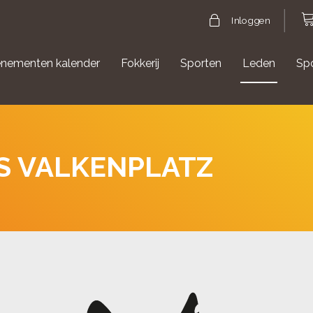
Inloggen
nementen kalender
Fokkerij
Sporten
Leden
Sp
gische evenementen
Aanmelden Agility
S VALKENPLATZ