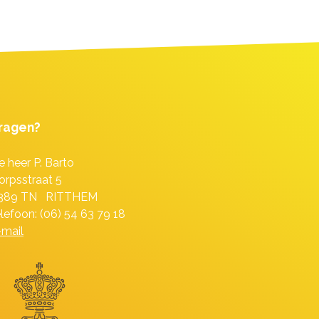
ragen?
e heer P. Barto
orpsstraat 5
389 TN RITTHEM
elefoon: (06) 54 63 79 18
-mail