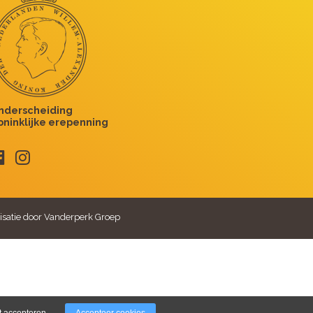
isatie door Vanderperk Groep