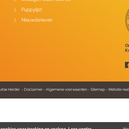
Puppylijst
Nieuwsbrieven
itse Herder -
Disclaimer
-
Algemene voorwaarden
-
Sitemap
-
Website real
cookies voor tracking en analyse.
Lees verder