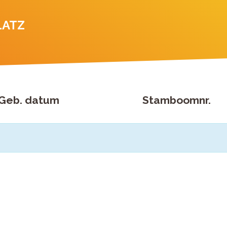
LATZ
Geb. datum
Stamboomnr.