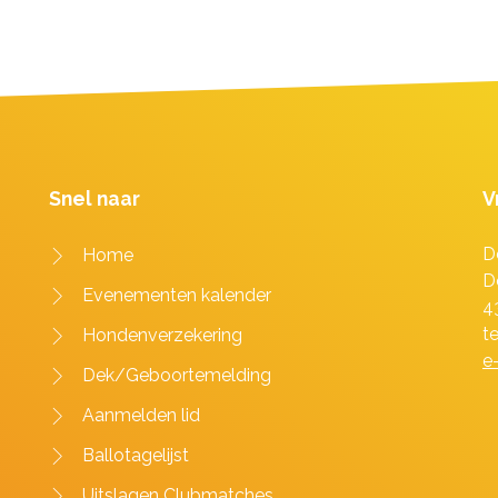
Snel naar
V
D
Home
D
Evenementen kalender
4
t
Hondenverzekering
e
Dek/Geboortemelding
Aanmelden lid
Ballotagelijst
Uitslagen Clubmatches