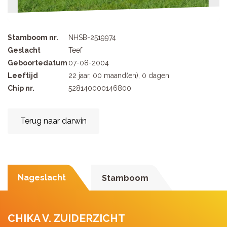
Stamboom nr.
NHSB-2519974
Geslacht
Teef
Geboortedatum
07-08-2004
Leeftijd
22 jaar, 00 maand(en), 0 dagen
Chip nr.
528140000146800
Terug naar darwin
Nageslacht
Stamboom
CHIKA V. ZUIDERZICHT