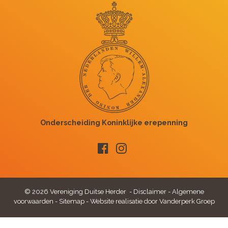
© 2026 Vereniging Duitse Herder -
Disclaimer
-
Algemene
voorwaarden
-
Sitemap
-
Website realisatie door Vanderperk Groep