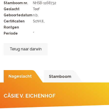
Stamboom nr.
NHSB-1168732
Geslacht
Teef
Geboortedatum
n.b.
Certificaten
SchH.II.,
Rontgen
Periode
*
Terug naar darwin
Nageslacht
Stamboom
CÄSIE V. EICHENHOF