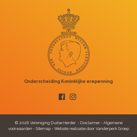
© 2026 Vereniging Duitse Herder -
Disclaimer
-
Algemene
voorwaarden
-
Sitemap
-
Website realisatie door Vanderperk Groep