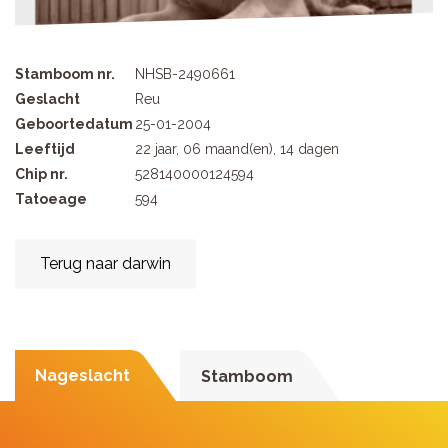
Stamboom nr.
NHSB-2490661
Geslacht
Reu
Geboortedatum
25-01-2004
Leeftijd
22 jaar, 06 maand(en), 14 dagen
Chip nr.
528140000124594
Tatoeage
594
Terug naar darwin
Nageslacht
Stamboom