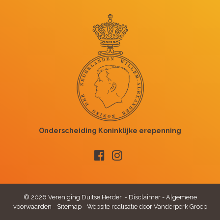
© 2026 Vereniging Duitse Herder -
Disclaimer
-
Algemene
voorwaarden
-
Sitemap
-
Website realisatie door Vanderperk Groep