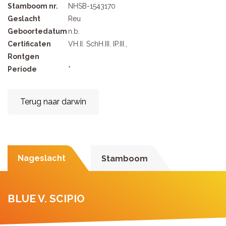
Stamboom nr.
NHSB-1543170
Geslacht
Reu
Geboortedatum
n.b.
Certificaten
VH.II. SchH.III. IP.III.,
Rontgen
Periode
*
Terug naar darwin
Nageslacht
Stamboom
BLUE V. SCIPIO