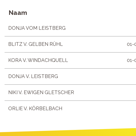
Naam
DONJA VOM LEISTBERG
BLITZ V. GELBEN RÜHL
01-
KORA V. WINDACHQUELL
01-
DONJA V. LEISTBERG
NIKI V. EWIGEN GLETSCHER
ORLIE V. KÖRBELBACH