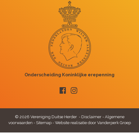
© 2026 Vereniging Duitse Herder -
Disclaimer
-
Algemene
voorwaarden
-
Sitemap
-
Website realisatie door Vanderperk Groep