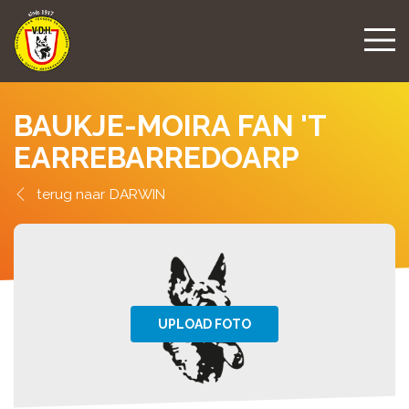
BAUKJE-MOIRA FAN 'T
EARREBARREDOARP
DARWIN