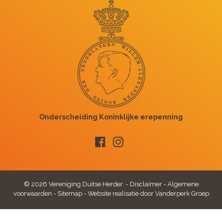
© 2026 Vereniging Duitse Herder -
Disclaimer
-
Algemene
voorwaarden
-
Sitemap
-
Website realisatie door Vanderperk Groep