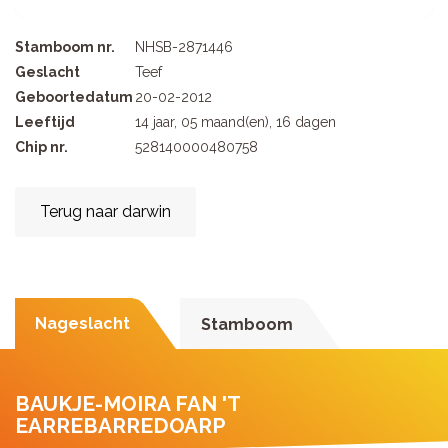
Stamboom nr.
NHSB-2871446
Geslacht
Teef
Geboortedatum
20-02-2012
Leeftijd
14 jaar, 05 maand(en), 16 dagen
Chip nr.
528140000480758
Terug naar darwin
Nageslacht
Stamboom
BAUKJE-MOIRA FAN 'T
EARREBARREDOARP