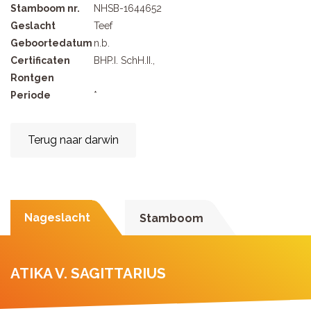
Stamboom nr.
NHSB-1644652
Geslacht
Teef
Geboortedatum
n.b.
Certificaten
BHP.I. SchH.II.,
Rontgen
Periode
*
Terug naar darwin
Nageslacht
Stamboom
ATIKA V. SAGITTARIUS