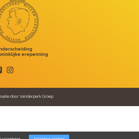
isatie door Vanderperk Groep