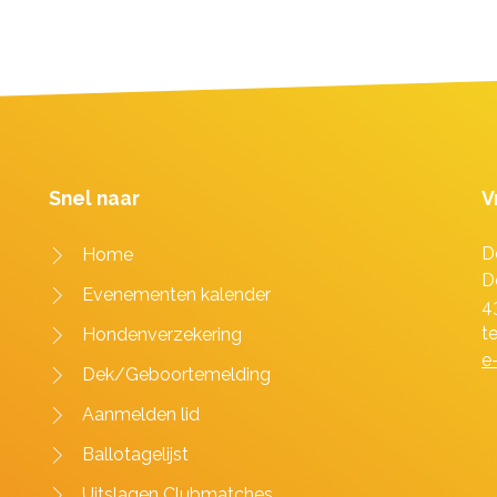
Snel naar
V
D
Home
D
Evenementen kalender
4
t
Hondenverzekering
e
Dek/Geboortemelding
Aanmelden lid
Ballotagelijst
Uitslagen Clubmatches