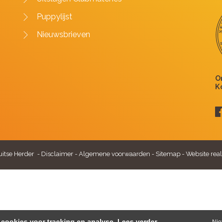
Puppylijst
Nieuwsbrieven
itse Herder -
Disclaimer
-
Algemene voorwaarden
-
Sitemap
-
Website real
cookies voor tracking en analyse.
Lees verder