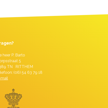
ragen?
e heer P. Barto
orpsstraat 5
389 TN RITTHEM
elefoon: (06) 54 63 79 18
-mail