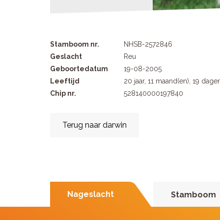
Stamboom nr.
NHSB-2572846
Geslacht
Reu
Geboortedatum
19-08-2005
Leeftijd
20 jaar, 11 maand(en), 19 dage
Chip nr.
528140000197840
Terug naar darwin
Nageslacht
Stamboom