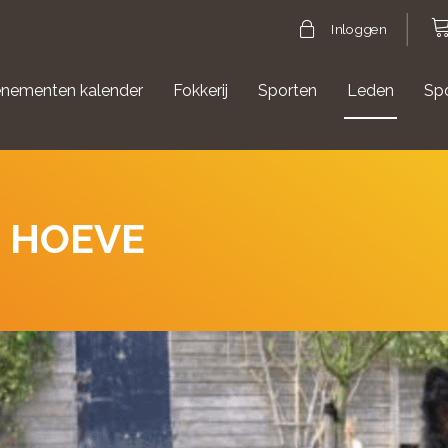
Inloggen
nementen kalender
Fokkerij
Sporten
Leden
Sp
gische evenementen
Aanmelden Agility
S HOEVE