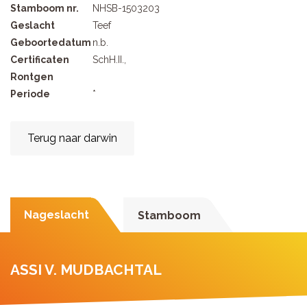
Stamboom nr.
NHSB-1503203
Geslacht
Teef
Geboortedatum
n.b.
Certificaten
SchH.II.,
Rontgen
Periode
*
Terug naar darwin
Nageslacht
Stamboom
ASSI V. MUDBACHTAL