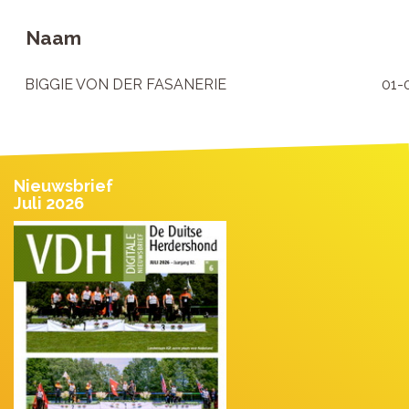
Naam
BIGGIE VON DER FASANERIE
01-
Nieuwsbrief
Juli 2026