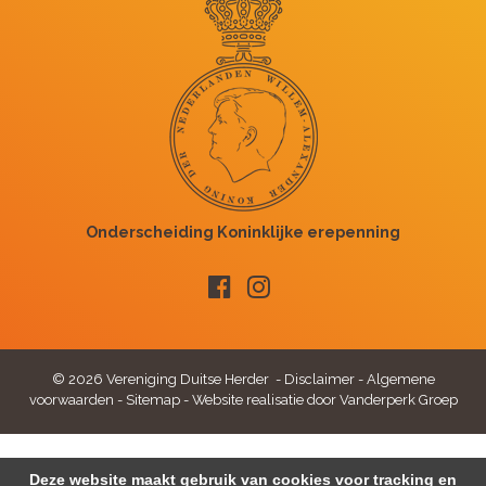
© 2026 Vereniging Duitse Herder -
Disclaimer
-
Algemene
voorwaarden
-
Sitemap
-
Website realisatie door Vanderperk Groep
Deze website maakt gebruik van cookies voor tracking en