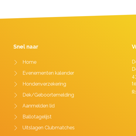
Snel naar
V
D
Home
D
Evenementen kalender
4
t
Hondenverzekering
e
Dek/Geboortemelding
Aanmelden lid
Ballotagelijst
Uitslagen Clubmatches