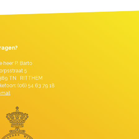
ragen?
e heer P. Barto
orpsstraat 5
389 TN RITTHEM
elefoon: (06) 54 63 79 18
-mail