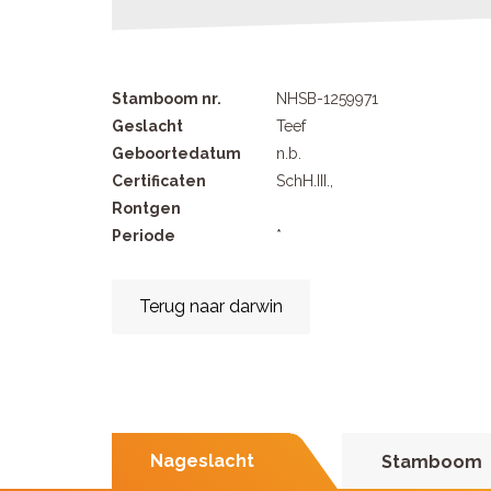
Stamboom nr.
NHSB-1259971
Geslacht
Teef
Geboortedatum
n.b.
Certificaten
SchH.III.,
Rontgen
Periode
*
Terug naar darwin
Nageslacht
Stamboom