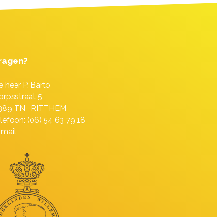
ragen?
e heer P. Barto
orpsstraat 5
389 TN RITTHEM
elefoon: (06) 54 63 79 18
-mail