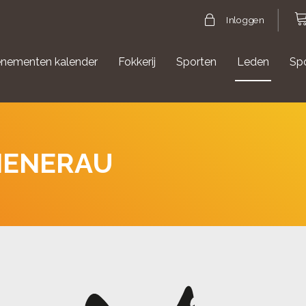
Inloggen
nementen kalender
Fokkerij
Sporten
Leden
Sp
gische evenementen
Aanmelden Agility
IENERAU