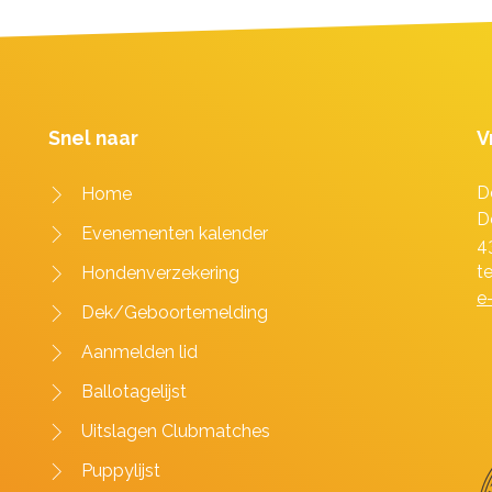
Snel naar
V
D
Home
D
Evenementen kalender
4
t
Hondenverzekering
e
Dek/Geboortemelding
Aanmelden lid
Ballotagelijst
Uitslagen Clubmatches
Puppylijst