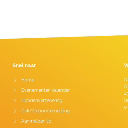
Snel naar
V
D
Home
D
Evenementen kalender
4
t
Hondenverzekering
e
Dek/Geboortemelding
Aanmelden lid