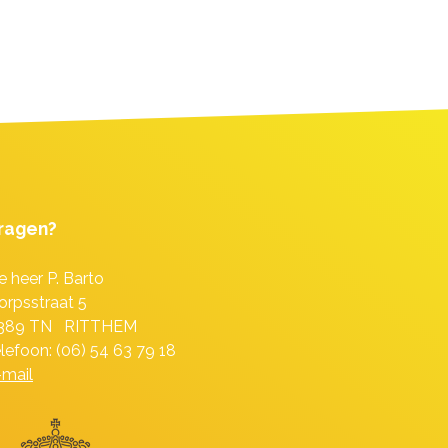
ragen?
e heer P. Barto
orpsstraat 5
389 TN RITTHEM
elefoon: (06) 54 63 79 18
-mail