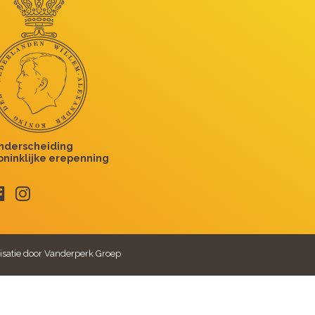
isatie door Vanderperk Groep