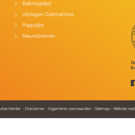
Ballotagelijst
Uitslagen Clubmatches
Puppylijst
Nieuwsbrieven
itse Herder -
Disclaimer
-
Algemene voorwaarden
-
Sitemap
-
Website real