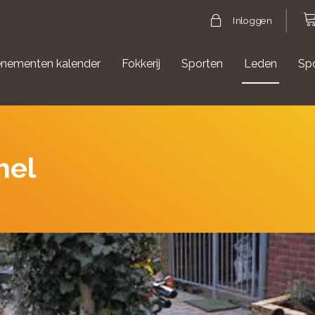
Inloggen
nementen kalender
Fokkerij
Sporten
Leden
Sp
gische evenementen
Aanmelden Agility
hel