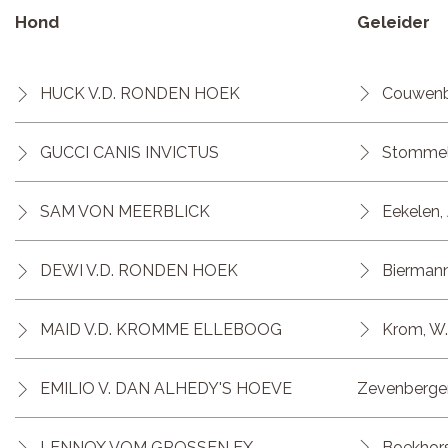
Hond
Geleider
HUCK V.D. RONDEN HOEK
Couwenbe
GUCCI CANIS INVICTUS
Stommels
SAM VON MEERBLICK
Eekelen, 
DEWI V.D. RONDEN HOEK
Biermann
MAID V.D. KROMME ELLEBOOG
Krom, W.
EMILIO V. DAN ALHEDY'S HOEVE
Zevenbergen
LENNOX VOM GROSSEN EX
Boekhors