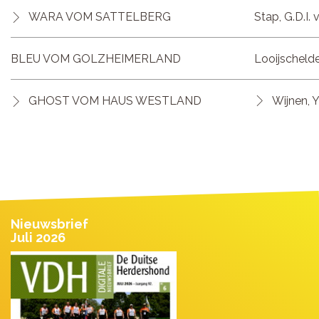
WARA VOM SATTELBERG
Stap, G.D.I. 
BLEU VOM GOLZHEIMERLAND
Looijschelder
GHOST VOM HAUS WESTLAND
Wijnen, Y
Nieuwsbrief
Juli 2026