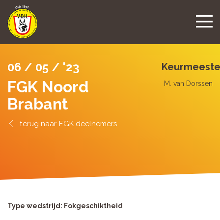
06 / 05 / '23
Keurmeeste
FGK Noord
M. van Dorssen
Brabant
FGK deelnemers
Type wedstrijd: Fokgeschiktheid