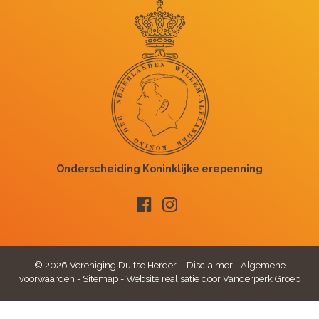
© 2026 Vereniging Duitse Herder -
Disclaimer
-
Algemene
voorwaarden
-
Sitemap
-
Website realisatie door Vanderperk Groep