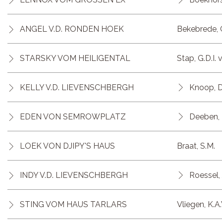
ANGEL V.D. RONDEN HOEK
Bekebrede, 
STARSKY VOM HEILIGENTAL
Stap, G.D.I. 
KELLY V.D. LIEVENSCHBERGH
Knoop, D
EDEN VON SEMROWPLATZ
Deeben, 
LOEK VON DJIPY'S HAUS
Braat, S.M.
INDY V.D. LIEVENSCHBERGH
Roessel, 
STING VOM HAUS TARLARS
Vliegen, K.A