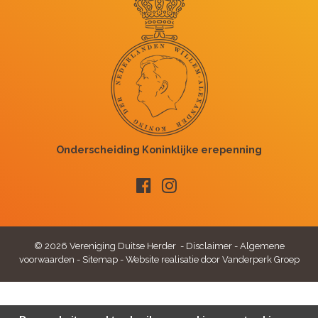
© 2026 Vereniging Duitse Herder -
Disclaimer
-
Algemene
voorwaarden
-
Sitemap
-
Website realisatie door Vanderperk Groep