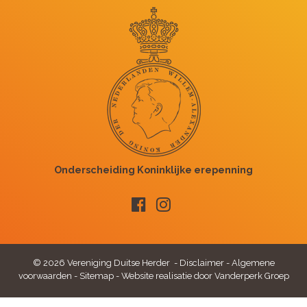
© 2026 Vereniging Duitse Herder -
Disclaimer
-
Algemene
voorwaarden
-
Sitemap
-
Website realisatie door Vanderperk Groep